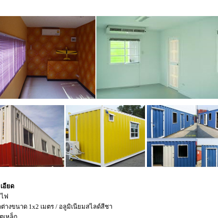
เอียด
๊กไฟ
าต่างขนาด 1x2 เมตร / อลูมิเนียมสไลด์สีชา
ตุเหล็ก